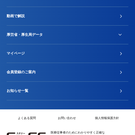
診療報酬改定薬価改正
動画で解説
DPC/PDPS関連
Stu-GEレポート
厚労省・厚生局データ
ジェネリック
DPCデータ
マイページ
その他行政情報等
厚生局開示資料
2024年度新設項目届出状況
会員登録のご案内
お知らせ一覧
よくある質問
お問い合わせ
個人情報保護方針
医療従事者のためにわかりやすく正確な