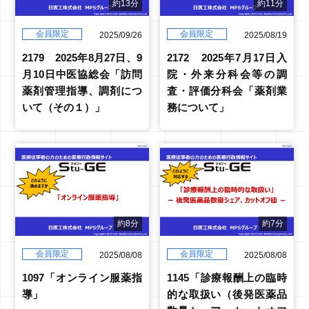
約13分
約11分
会員限定
会員限定
2025/09/26
2025/08/19
2179 2025年8月27日、9
2172 2025年7月17日入
月10日中医協総会「訪問
院・外来分科会等の調
薬剤管理指導、調剤につ
査・評価分科会「薬剤業
いて（その１）」
務について」
約8分
約7分
会員限定
会員限定
2025/08/08
2025/08/08
1097「オンライン服薬指
1145「診療報酬上の臨時
導」
的な取扱い（後発医薬品