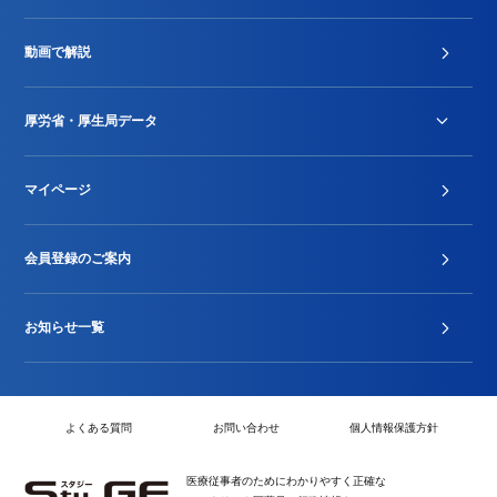
診療報酬改定薬価改正
動画で解説
DPC/PDPS関連
Stu-GEレポート
厚労省・厚生局データ
ジェネリック
DPCデータ
マイページ
その他行政情報等
厚生局開示資料
2024年度新設項目届出状況
会員登録のご案内
お知らせ一覧
よくある質問
お問い合わせ
個人情報保護方針
医療従事者のためにわかりやすく正確な