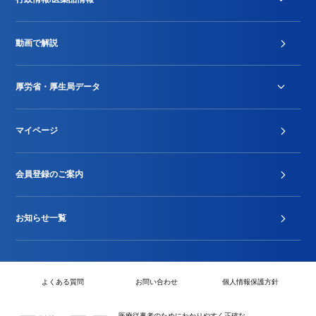
診療報酬改定薬価改正
動画で解説
DPC/PDPS関連
Stu-GEレポート
厚労省・厚生局データ
ジェネリック
DPCデータ
マイページ
その他行政情報等
厚生局開示資料
2024年度新設項目届出状況
会員登録のご案内
お知らせ一覧
よくある質問
お問い合わせ
個人情報保護方針
医療従事者のためにわかりやすく正確な