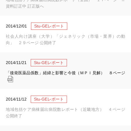
資料訂正中 訂正版へ
2014/12/01
Stu-GEレポート
社会人向け講座（大学）「ジェネリック（市場・業界）の動
向」 ２９ページ 公開終了
2014/11/21
Stu-GEレポート
「後発医薬品係数」経緯と影響と今後（ＭＰＩ見解） ８ページ
2014/11/12
Stu-GEレポート
地域包括ケア病棟届出病院数レポート（近畿地方） ４ページ
公開終了