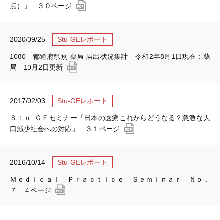
点）」 ３０ページ
2020/09/25
Stu-GEレポート
1080 都道府県別 薬局 届出状況集計 令和2年8月1日現在：薬
局 10月2日更新
2017/02/03
Stu-GEレポート
Ｓｔｕ−ＧＥセミナー「日本の医療これからどうなる？急激な人
口減少社会への対応」 ３１ページ
2016/10/14
Stu-GEレポート
Ｍｅｄｉｃａｌ Ｐｒａｃｔｉｃｅ Ｓｅｍｉｎａｒ Ｎｏ．
７ ４ページ