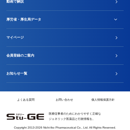
動画で解説
DPC/PDPS関連
Stu-GEレポート
厚労省・厚生局データ
ジェネリック
DPCデータ
マイページ
その他行政情報等
厚生局開示資料
2024年度新設項目届出状況
会員登録のご案内
お知らせ一覧
よくある質問
お問い合わせ
個人情報保護方針
医療従事者のためにわかりやすく正確な
ジェネリック医薬品と行政情報を。
Copyright 2013-2026 Nichi-Iko Pharmaceutical Co., Ltd. All Rights Reserved.