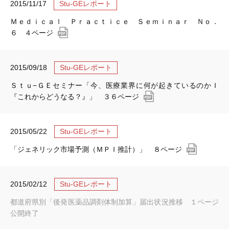
2015/11/17
Stu-GEレポート
Ｍｅｄｉｃａｌ Ｐｒａｃｔｉｃｅ Ｓｅｍｉｎａｒ Ｎｏ．
６ ４ページ
2015/09/18
Stu-GEレポート
Ｓｔｕ−ＧＥセミナー「今、医療業界に何が起きているのかＩ
『これからどうなる？』」 ３６ページ
2015/05/22
Stu-GEレポート
「ジェネリック市場予測（ＭＰＩ推計）」 ８ページ
2015/02/12
Stu-GEレポート
都道府県別「後発医薬品調剤体制加算」届出状況推移 １ページ
公開終了