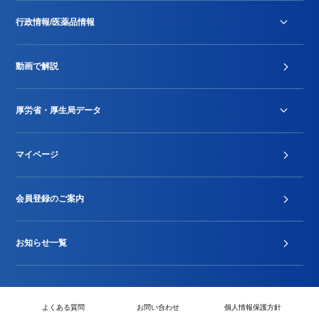
行政情報/医薬品情報
診療報酬改定薬価改正
動画で解説
DPC/PDPS関連
Stu-GEレポート
厚労省・厚生局データ
ジェネリック
DPCデータ
マイページ
その他行政情報等
厚生局開示資料
2024年度新設項目届出状況
会員登録のご案内
お知らせ一覧
よくある質問
お問い合わせ
個人情報保護方針