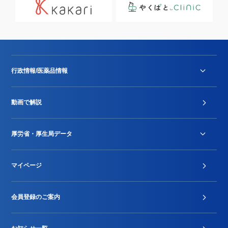
行政情報/医薬品情報
診療報酬改定薬価改正
動画で解説
DPC/PDPS関連
Stu-GEレポート
厚労省・厚生局データ
ジェネリック
DPCデータ
マイページ
その他行政情報等
厚生局開示資料
2024年度新設項目届出状況
会員登録のご案内