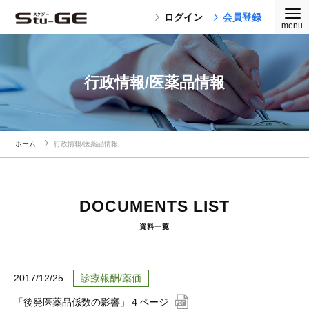
ログイン
会員登録
行政情報/医薬品情報
ホーム
行政情報/医薬品情報
DOCUMENTS LIST
資料一覧
2017/12/25
診療報酬/薬価
「後発医薬品係数の影響」４ページ