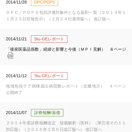
2014/11/28
DPC/PDPS
ＤＰＣ／ＰＤＰＳ包括評価対象外となる薬剤一覧（２０１４年１
１月２５日官報告示）（２月２４日適用版へ） 改訂版へ
2014/11/21
Stu-GEレポート
「後発医薬品係数」経緯と影響と今後（ＭＰＩ見解） ８ページ
2014/11/12
Stu-GEレポート
地域包括ケア病棟届出病院数レポート（近畿地方） ４ページ
公開終了
2014/11/07
診療報酬/薬価
２０１４年度診療報酬改定 疑義解釈（医科）（厚労省その１１
対応版）（２０１５年２月６日改訂版へ） 改訂版へ