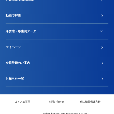
診療報酬改定薬価改正
動画で解説
DPC/PDPS関連
Stu-GEレポート
厚労省・厚生局データ
ジェネリック
DPCデータ
マイページ
その他行政情報等
厚生局開示資料
2024年度新設項目届出状況
会員登録のご案内
お知らせ一覧
よくある質問
お問い合わせ
個人情報保護方針
医療従事者のためにわかりやすく正確な