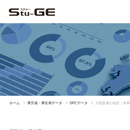
ホーム
厚労省・厚生局データ
DPCデータ
入院患者の内訳（令和