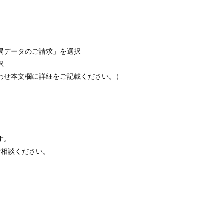
。
局データのご請求」を選択
択
わせ本文欄に詳細をご記載ください。）
す。
ご相談ください。