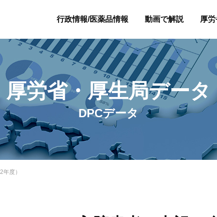
行政情報/医薬品情報
動画で解説
厚労
厚労省・厚生局データ
DPCデータ
2年度）