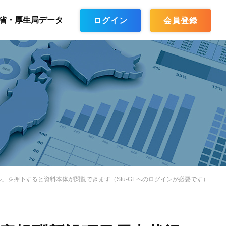
省・厚生局データ
ログイン
会員登録
ンプル」を押下すると資料本体が閲覧できます（Stu-GEへのログインが必要です）