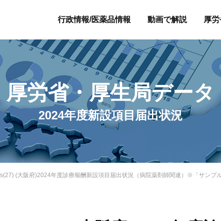
行政情報/医薬品情報
動画で解説
厚労
厚労省・厚生局データ
2024年度新設項目届出状況
7ys(27) (大阪府)2024年度診療報酬新設項目届出状況（病院薬剤師関連）※「サ