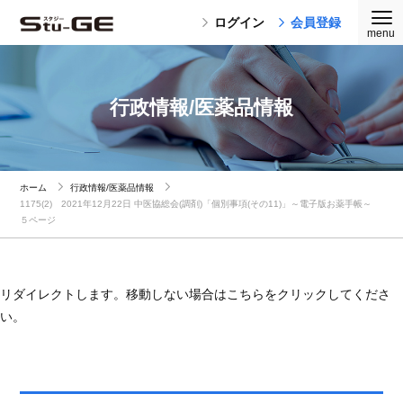
ログイン
会員登録
行政情報/医薬品情報
ホーム
行政情報/医薬品情報
1175(2) 2021年12月22日 中医協総会(調剤)「個別事項(その11)」～電子版お薬手帳～
５ページ
リダイレクトします。移動しない場合はこちらをクリックしてくださ
い。