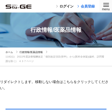
ログイン
会員登録
行政情報/医薬品情報
ホーム
行政情報/医薬品情報
1182(1) 2022年度診療報酬改定「個別改定項目(答申)」から(医科全体版)(歯科、訪問看
護を除く) ４３７ページ
リダイレクトします。移動しない場合はこちらをクリックしてくださ
い。