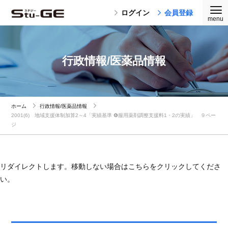
ログイン
会員登録
行政情報/医薬品情報
ホーム
行政情報/医薬品情報
2001(6) 地域支援体制加算2～4「実績基準 ❻服用薬剤調整支援料1・2の実績」 ９ペー
ジ
リダイレクトします。移動しない場合はこちらをクリックしてくださ
い。