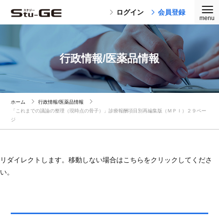
ログイン
会員登録
行政情報/医薬品情報
ホーム
行政情報/医薬品情報
「これまでの議論の整理（現時点の骨子）」診療報酬項目別再編集版（ＭＰＩ）２９ペー
ジ
リダイレクトします。移動しない場合はこちらをクリックしてくださ
い。