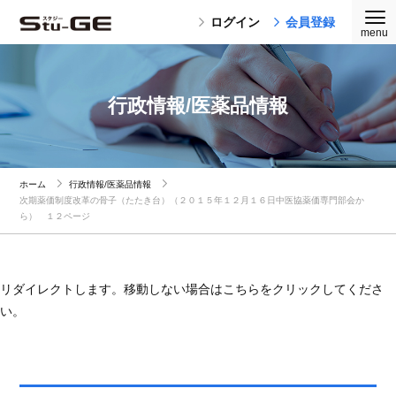
ログイン
会員登録
行政情報/医薬品情報
ホーム
行政情報/医薬品情報
次期薬価制度改革の骨子（たたき台）（２０１５年１２月１６日中医協薬価専門部会か
ら） １２ページ
リダイレクトします。移動しない場合はこちらをクリックしてくださ
い。