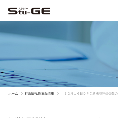
ホーム
行政情報/医薬品情報
「１２月１６日ＤＰＣ新機能評価係数の