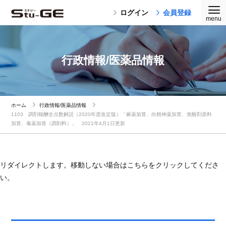
ログイン
会員登録
行政情報/医薬品情報
ホーム
行政情報/医薬品情報
1103 調剤報酬全点数解説（2020年度改定版）「麻薬加算、向精神薬加算、覚醒剤原料
加算、毒薬加算（調剤料）」 2021年4月1日更新
リダイレクトします。移動しない場合はこちらをクリックしてくださ
い。