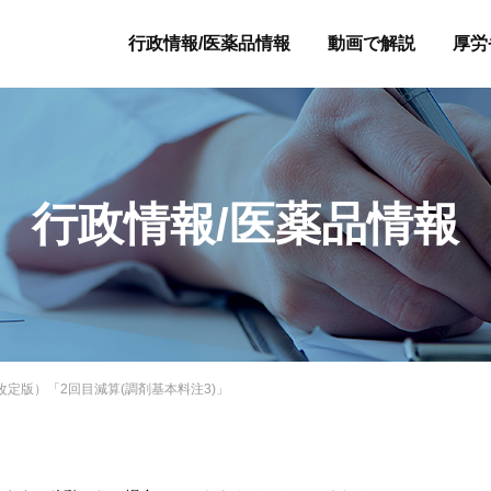
行政情報/医薬品情報
動画で解説
厚労
行政情報/医薬品情報
度改定版）「2回目減算(調剤基本料注3)」