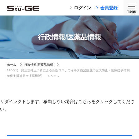
ログイン
会員登録
行政情報/医薬品情報
ホーム
行政情報/医薬品情報
1106(1) 第三次補正予算による新型コロナウイルス感染症感染拡大防止・医療提供体制
確保支援補助金【薬局版】 ４ページ
リダイレクトします。移動しない場合はこちらをクリックしてくださ
い。