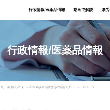
行政情報/医薬品情報
動画で解説
厚労
行政情報/医薬品情報
総会(薬局)「調剤(その1)」～2022年診療報酬改定の議論スタート～ ８ページ