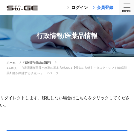
ログイン
会員登録
行政情報/医薬品情報
ホーム
行政情報/医薬品情報
1135(4) 「経済財政運営と改革の基本方針2021【骨太の方針】～タスク・シフト編(病院
薬剤師が関連する項目)～」 ７ページ
リダイレクトします。移動しない場合はこちらをクリックしてくださ
い。