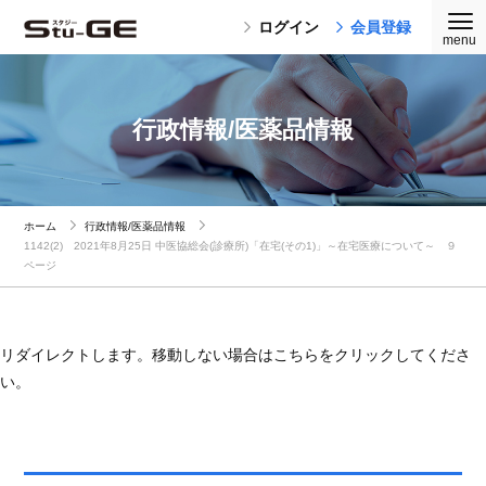
ログイン
会員登録
行政情報/医薬品情報
ホーム
行政情報/医薬品情報
1142(2) 2021年8月25日 中医協総会(診療所)「在宅(その1)」～在宅医療について～ ９
ページ
リダイレクトします。移動しない場合はこちらをクリックしてくださ
い。