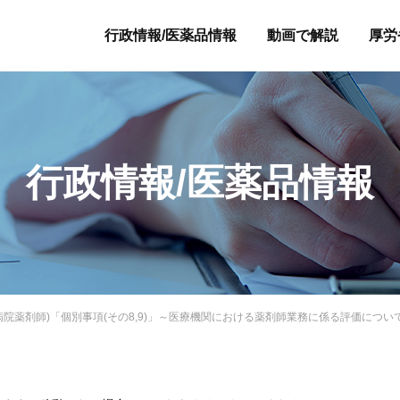
行政情報/医薬品情報
動画で解説
厚労
行政情報/医薬品情報
協総会(病院薬剤師)「個別事項(その8,9)」～医療機関における薬剤師業務に係る評価につ