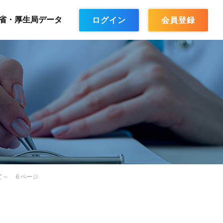
省・厚生局データ
ログイン
会員登録
いて～ ６ページ