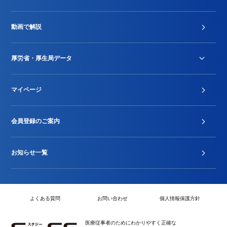
診療報酬改定薬価改正
動画で解説
DPC/PDPS関連
Stu-GEレポート
厚労省・厚生局データ
ジェネリック
DPCデータ
マイページ
その他行政情報等
厚生局開示資料
2024年度新設項目届出状況
会員登録のご案内
お知らせ一覧
よくある質問
お問い合わせ
個人情報保護方針
医療従事者のためにわかりやすく正確な