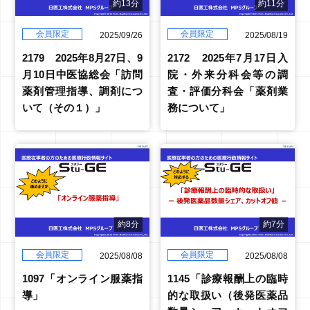
約13分
約11分
会員限定
会員限定
2025/09/26
2025/08/19
2179 2025年8月27日、9
2172 2025年7月17日入
月10日中医協総会「訪問
院・外来分科会等の調
薬剤管理指導、調剤につ
査・評価分科会「薬剤業
いて（その１）」
務について」
約8分
約7分
会員限定
会員限定
2025/08/08
2025/08/08
1097「オンライン服薬指
1145「診療報酬上の臨時
導」
的な取扱い（後発医薬品