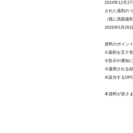
2024年12月
された薬剤のう
（既に高額薬
2025年5月
資料のポイン
①薬剤を五十
②告示や通知に
③適用される
④該当するDP
本資料が皆さ