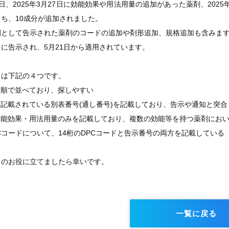
27日、2025年3月27日に効能効果や用法用量の追加があった薬剤、202
ち、10成分が追加されました。
剤として告示された薬剤のコードの追加や剤形追加、規格追加も含みま
20日に告示され、5月21日から適用されています。
トは下記の４つです。
音順で並べており、探しやすい
記載されている別表番号(通し番号)を記載しており、告示や通知と突合
効能効果・用法用量のみを記載しており、複数の効能等を持つ薬剤にお
Cコードについて、14桁のDPCコードと告示番号の両方を記載している
まのお役に立てましたら幸いです。
一覧に戻る