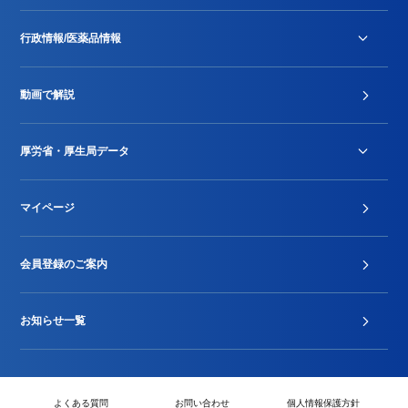
行政情報/医薬品情報
診療報酬改定薬価改正
動画で解説
DPC/PDPS関連
Stu-GEレポート
厚労省・厚生局データ
ジェネリック
DPCデータ
マイページ
その他行政情報等
厚生局開示資料
2024年度新設項目届出状況
会員登録のご案内
お知らせ一覧
よくある質問
お問い合わせ
個人情報保護方針