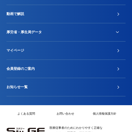
診療報酬改定薬価改正
動画で解説
DPC/PDPS関連
Stu-GEレポート
厚労省・厚生局データ
ジェネリック
DPCデータ
マイページ
その他行政情報等
厚生局開示資料
2024年度新設項目届出状況
会員登録のご案内
お知らせ一覧
よくある質問
お問い合わせ
個人情報保護方針
医療従事者のためにわかりやすく正確な