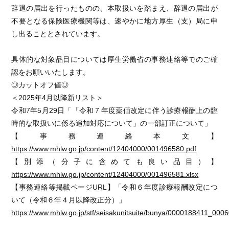
辞退の届出を行ったものの、本取扱いを踏まえ、辞退の届出が
不要となる保険医療機関等は、速やかに地方厚生（支）局に申
し出ることとされています。
具体的な対象品目については厚生労働省の事務連絡等でのご確
認をお願いいたします。
◎カットオフ値◎
＜2025年4月以降新リスト＞
令和7年5月29日「「令和７年度薬価改定に伴う診療報酬上の臨
時的な取扱いに係る追加対応について」の一部訂正について」
【事務連絡本文】
https://www.mhlw.go.jp/content/12404000/001496580.pdf
【別添（分子に含めても良い品目）】
https://www.mhlw.go.jp/content/12404000/001496581.xlsx
【事務連絡等掲載ページURL】「令和６年度診療報酬改定につ
いて（令和６年４月以降改正分）」
https://www.mhlw.go.jp/stf/seisakunitsuite/bunya/0000188411_0006