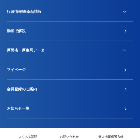
行政情報/医薬品情報
診療報酬改定薬価改正
動画で解説
DPC/PDPS関連
Stu-GEレポート
厚労省・厚生局データ
ジェネリック
DPCデータ
マイページ
その他行政情報等
厚生局開示資料
2024年度新設項目届出状況
会員登録のご案内
お知らせ一覧
よくある質問
お問い合わせ
個人情報保護方針