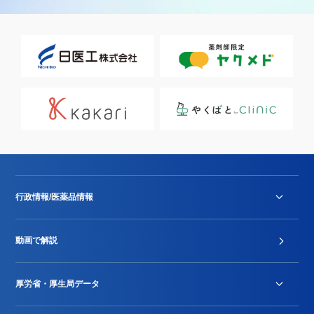
行政情報/医薬品情報
診療報酬改定薬価改正
動画で解説
DPC/PDPS関連
Stu-GEレポート
厚労省・厚生局データ
ジェネリック
DPCデータ