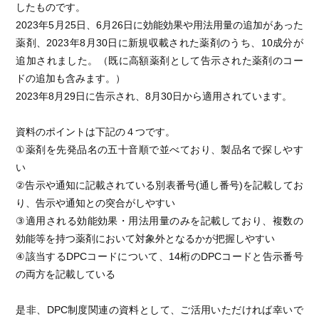
したものです。
2023年5月25日、6月26日に効能効果や用法用量の追加があった
薬剤、2023年8月30日に新規収載された薬剤のうち、10成分が
追加されました。（既に高額薬剤として告示された薬剤のコー
ドの追加も含みます。）
2023年8月29日に告示され、8月30日から適用されています。
資料のポイントは下記の４つです。
①薬剤を先発品名の五十音順で並べており、製品名で探しやす
い
②告示や通知に記載されている別表番号(通し番号)を記載してお
り、告示や通知との突合がしやすい
③適用される効能効果・用法用量のみを記載しており、複数の
効能等を持つ薬剤において対象外となるかが把握しやすい
④該当するDPCコードについて、14桁のDPCコードと告示番号
の両方を記載している
是非、DPC制度関連の資料として、ご活用いただければ幸いで