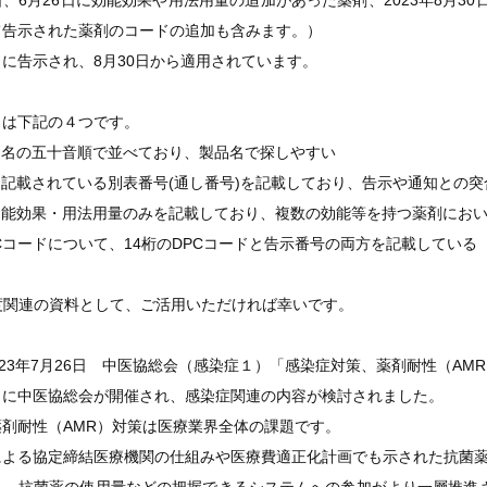
25日、6月26日に効能効果や用法用量の追加があった薬剤、2023年8月
て告示された薬剤のコードの追加も含みます。）
29日に告示され、8月30日から適用されています。
トは下記の４つです。
品名の五十音順で並べており、製品名で探しやすい
記載されている別表番号(通し番号)を記載しており、告示や通知との突
効能効果・用法用量のみを記載しており、複数の効能等を持つ薬剤にお
Cコードについて、14桁のDPCコードと告示番号の両方を記載している
度関連の資料として、ご活用いただければ幸いです。
023年7月26日 中医協総会（感染症１）「感染症対策、薬剤耐性（AM
26日に中医協総会が開催され、感染症関連の内容が検討されました。
剤耐性（AMR）対策は医療業界全体の課題です。
による協定締結医療機関の仕組みや医療費適正化計画でも示された抗菌