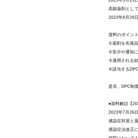
2023年5月
高額薬剤とし
2023年8月
資料のポイン
①薬剤を先発
②告示や通知に
③適用される
④該当するDP
是非、DPC制
●資料解説【2
2023年7月
感染症対策と薬
感染症法改正