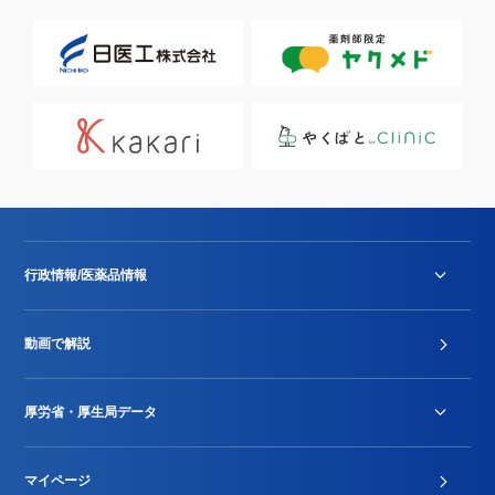
行政情報/医薬品情報
診療報酬改定薬価改正
動画で解説
DPC/PDPS関連
Stu-GEレポート
厚労省・厚生局データ
ジェネリック
DPCデータ
マイページ