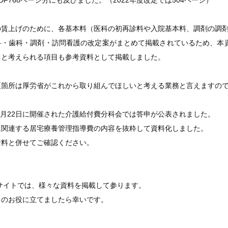
DF768ページ分にも及びました。（2022年度改定では504ページ）
の賃上げのために、各基本料（医科の初再診料や入院基本料、調剤の調
科・歯科・調剤・訪問看護の改定案がまとめて掲載されているため、本
ると考えられる項目も参考資料として掲載しました。
更箇所は厚労省がこれから取り組んでほしいと考える業務と言えますので
年1月22日に開催された介護給付費分科会では答申が公表されました。
に関連する居宅療養管理指導費の内容を抜粋して資料化しました。
資料と併せてご確認ください。
GEサイトでは、様々な資料を掲載して参ります。
まのお役に立てましたら幸いです。