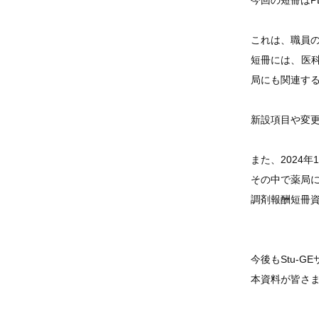
今回の短冊はP
これは、職員
短冊には、医
局にも関連す
新設項目や変
また、2024
その中で薬局
調剤報酬短冊
今後もStu-
本資料が皆さ