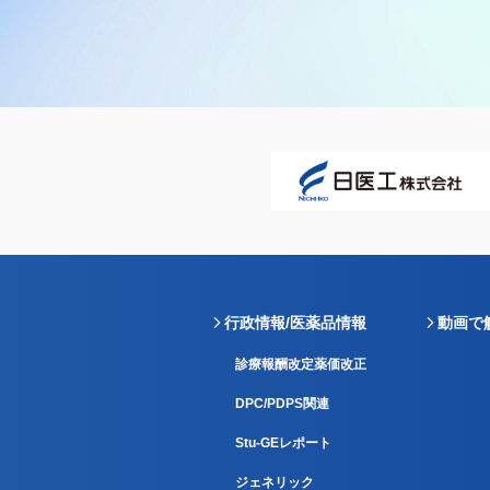
行政情報/医薬品情報
動画で
診療報酬改定薬価改正
DPC/PDPS関連
Stu-GEレポート
ジェネリック