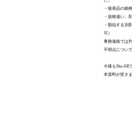
た。
・後発品の銘
・規格違い、
・類似する別
可）
事務連絡では
不明点につい
今後もStu-
本資料が皆さ