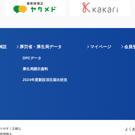
解説
厚労省・厚生局データ
マイページ
会員
DPCデータ
厚生局開示資料
2024年度新設項目届出状況
りやすく正確な
よく
政情報を。