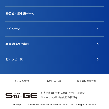
DPC/PDPS関連
Stu-GEレポート
厚労省・厚生局データ
ジェネリック
DPCデータ
マイページ
その他行政情報等
厚生局開示資料
2024年度新設項目届出状況
会員登録のご案内
お知らせ一覧
よくある質問
お問い合わせ
個人情報保護方針
医療従事者のためにわかりやすく正確な
ジェネリック医薬品と行政情報を。
Copyright 2013-2026 Nichi-Iko Pharmaceutical Co., Ltd. All Rights Reserved.