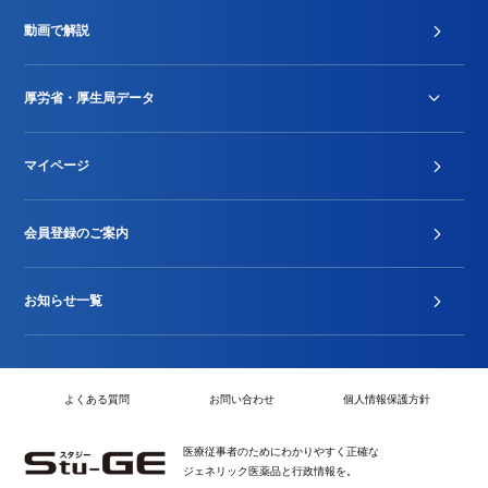
診療報酬改定薬価改正
動画で解説
DPC/PDPS関連
Stu-GEレポート
厚労省・厚生局データ
ジェネリック
DPCデータ
マイページ
その他行政情報等
厚生局開示資料
2024年度新設項目届出状況
会員登録のご案内
お知らせ一覧
よくある質問
お問い合わせ
個人情報保護方針
医療従事者のためにわかりやすく正確な
ジェネリック医薬品と行政情報を。