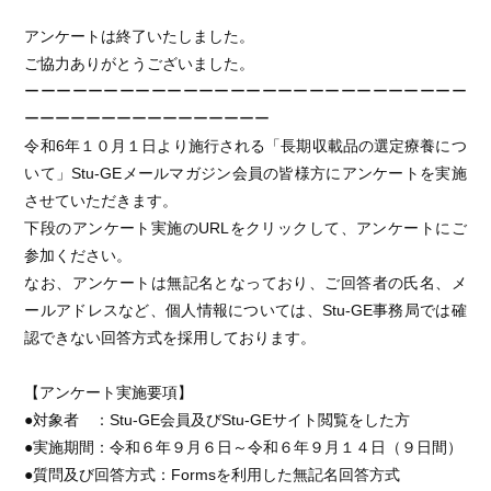
アンケートは終了いたしました。
ご協力ありがとうございました。
ーーーーーーーーーーーーーーーーーーーーーーーーーーーー
ーーーーーーーーーーーーーーーー
令和6年１０月１日より施行される「長期収載品の選定療養につ
いて」Stu-GEメールマガジン会員の皆様方にアンケートを実施
させていただきます。
下段のアンケート実施のURLをクリックして、アンケートにご
参加ください。
なお、アンケートは無記名となっており、ご回答者の氏名、メ
ールアドレスなど、個人情報については、Stu-GE事務局では確
認できない回答方式を採用しております。
【アンケート実施要項】
●対象者 ：Stu-GE会員及びStu-GEサイト閲覧をした方
●実施期間：令和６年９月６日～令和６年９月１４日（９日間）
●質問及び回答方式：Formsを利用した無記名回答方式