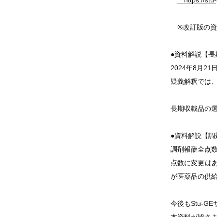
https://stu-
※改訂版の資
●資料解説【長
2024年8月
疑義解釈では、
長期収載品の
●資料解説【調
調剤報酬全点数
点数に変更は
が医薬品の供
今後もStu-