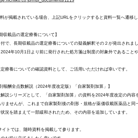
ge.nichiiko.co.jp/mpi_documents/1219
料が掲載されている場合、上記URLをクリックすると資料一覧へ遷移
期収載品の選定療養について】
21日付で、長期収載品の選定療養についての疑義解釈その２が発出され
2024年10月1日より前に発行された処方箋は制度の対象外であるこ
選定療養についての確認資料として、ご活用いただければ幸いです。
剤報酬全点数解説（2024年度改定版）「自家製剤加算」】
解説シリーズとして、「自家製剤加算」の資料を2024年度改定の内容
ありませんが、これまで自家製剤後の剤形・規格が薬価収載医薬品と同
給状況を踏まえて一部緩和されたため、その内容を追加しています。
GEサイトでは、随時資料を掲載して参ります。