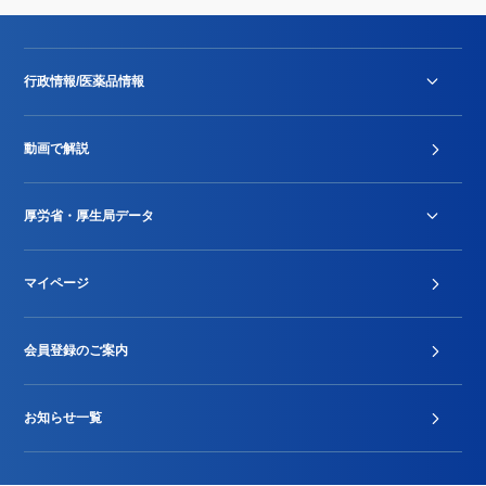
行政情報/医薬品情報
診療報酬改定薬価改正
動画で解説
DPC/PDPS関連
Stu-GEレポート
厚労省・厚生局データ
ジェネリック
DPCデータ
マイページ
その他行政情報等
厚生局開示資料
2024年度新設項目届出状況
会員登録のご案内
お知らせ一覧