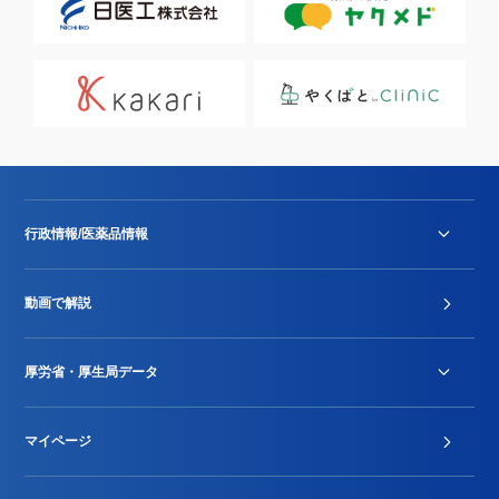
行政情報/医薬品情報
診療報酬改定薬価改正
動画で解説
DPC/PDPS関連
Stu-GEレポート
厚労省・厚生局データ
ジェネリック
DPCデータ
マイページ
その他行政情報等
厚生局開示資料