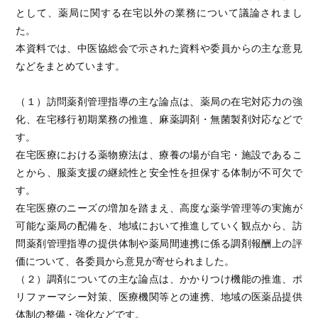
として、薬局に関する在宅以外の業務について議論されまし
た。
本資料では、中医協総会で示された資料や委員からの主な意見
などをまとめています。
（１）訪問薬剤管理指導の主な論点は、薬局の在宅対応力の強
化、在宅移行初期業務の推進、麻薬調剤・無菌製剤対応などで
す。
在宅医療における薬物療法は、療養の場が自宅・施設であるこ
とから、服薬支援の継続性と安全性を担保する体制が不可欠で
す。
在宅医療のニーズの増加を踏まえ、高度な薬学管理等の実施が
可能な薬局の配備を、地域において推進していく観点から、訪
問薬剤管理指導の提供体制や薬局間連携に係る調剤報酬上の評
価について、各委員から意見が寄せられました。
（２）調剤についての主な論点は、かかりつけ機能の推進、ポ
リファーマシー対策、医療機関等との連携、地域の医薬品提供
体制の整備・強化などです。