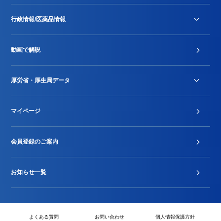
行政情報/医薬品情報
診療報酬改定薬価改正
動画で解説
DPC/PDPS関連
Stu-GEレポート
厚労省・厚生局データ
ジェネリック
DPCデータ
マイページ
その他行政情報等
厚生局開示資料
2024年度新設項目届出状況
会員登録のご案内
お知らせ一覧
よくある質問
お問い合わせ
個人情報保護方針