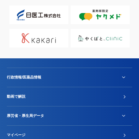
行政情報/医薬品情報
診療報酬改定薬価改正
動画で解説
DPC/PDPS関連
Stu-GEレポート
厚労省・厚生局データ
ジェネリック
DPCデータ
マイページ