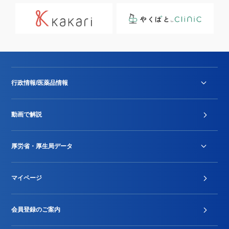
行政情報/医薬品情報
診療報酬改定薬価改正
動画で解説
DPC/PDPS関連
Stu-GEレポート
厚労省・厚生局データ
ジェネリック
DPCデータ
マイページ
その他行政情報等
厚生局開示資料
2024年度新設項目届出状況
会員登録のご案内