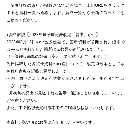
※改訂版の資料が掲載されている場合、上記URLをクリック
すると資料一覧へ遷移します。資料一覧から最新のスライドを
ご参照ください。
●資料解説【2026年度診療報酬改定「答申」から】
2026年2月13日の中医協総会で、答申資料が公開され、短冊で
は●●点とされていた箇所に点数案が追記されました。
（一部施設基準の数値も案として記載されています。）
先日掲載した各短冊資料の●●点について、改定点数案として示
された点数を記載し更新しました。
今回、答申により改定点数案が示されましたが、まだ確定では
ございません。
3月初旬の発出が見込まれる告示・通知により確定しますので、
ご注意ください。
また、中医協総会資料原本でのご確認もお願いいたします。
本資料が皆さまのお役に立てましたら幸いです。