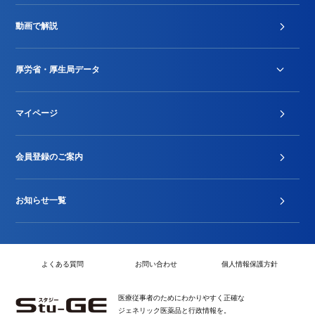
診療報酬改定薬価改正
動画で解説
DPC/PDPS関連
Stu-GEレポート
厚労省・厚生局データ
ジェネリック
DPCデータ
マイページ
その他行政情報等
厚生局開示資料
2024年度新設項目届出状況
会員登録のご案内
お知らせ一覧
よくある質問
お問い合わせ
個人情報保護方針
医療従事者のためにわかりやすく正確な
ジェネリック医薬品と行政情報を。