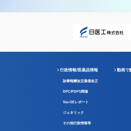
行政情報/医薬品情報
動画で
診療報酬改定薬価改正
DPC/PDPS関連
Stu-GEレポート
ジェネリック
その他行政情報等