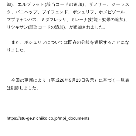
加)、エルプラット(該当コードの追加)、ザノサー、ジーラス
タ、バニヘップ、ブイフェンド、ボシュリフ、ホメピゾール、
マブキャンパス、ミダフレッサ、ミレーナ(効能・効果の追加)、
リツキサン(該当コードの追加)、が追加されました。
また、ボシュリフについては既存の分岐を選択することにな
りました。
今回の更新により（平成26年5月23日告示）に基づく一覧表
は削除しました。
https://stu-ge.nichiiko.co.jp/mpi_documents