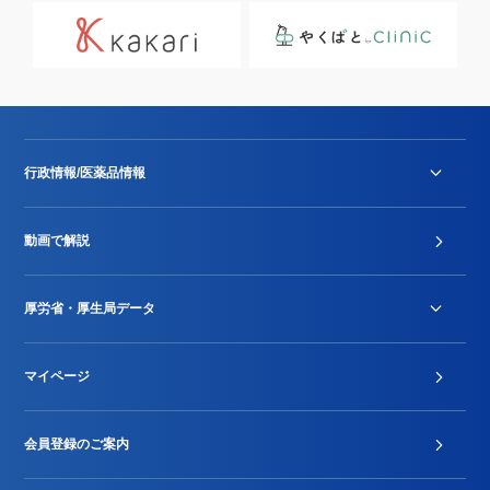
行政情報/医薬品情報
診療報酬改定薬価改正
動画で解説
DPC/PDPS関連
Stu-GEレポート
厚労省・厚生局データ
ジェネリック
DPCデータ
マイページ
その他行政情報等
厚生局開示資料
2024年度新設項目届出状況
会員登録のご案内