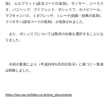
加)、エルプラット(該当コードの追加)、ザノサー、ジーラス
タ、バニヘップ、ブイフェンド、ボシュリフ、ホメピゾール、
マブキャンパス、ミダフレッサ、ミレーナ(効能・効果の追加)、
リツキサン(該当コードの追加)、が追加されました。
また、ボシュリフについては既存の分岐を選択することにな
りました。
今回の更新により（平成26年5月23日告示）に基づく一覧表
は削除しました。
https://stu-ge.nichiiko.co.jp/mpi_documents