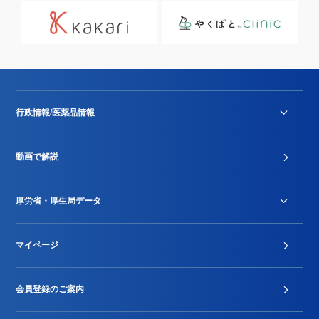
行政情報/医薬品情報
診療報酬改定薬価改正
動画で解説
DPC/PDPS関連
Stu-GEレポート
厚労省・厚生局データ
ジェネリック
DPCデータ
マイページ
その他行政情報等
厚生局開示資料
2024年度新設項目届出状況
会員登録のご案内