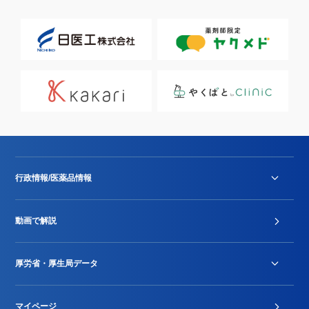
行政情報/医薬品情報
診療報酬改定薬価改正
動画で解説
DPC/PDPS関連
Stu-GEレポート
厚労省・厚生局データ
ジェネリック
DPCデータ
マイページ