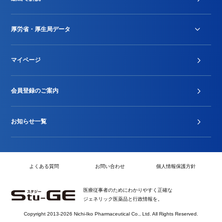
DPC/PDPS関連
Stu-GEレポート
厚労省・厚生局データ
ジェネリック
DPCデータ
マイページ
その他行政情報等
厚生局開示資料
2024年度新設項目届出状況
会員登録のご案内
お知らせ一覧
よくある質問
お問い合わせ
個人情報保護方針
医療従事者のためにわかりやすく正確な
ジェネリック医薬品と行政情報を。
Copyright 2013-2026 Nichi-Iko Pharmaceutical Co., Ltd. All Rights Reserved.