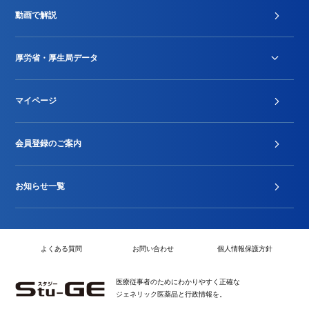
診療報酬改定薬価改正
動画で解説
DPC/PDPS関連
Stu-GEレポート
厚労省・厚生局データ
ジェネリック
DPCデータ
マイページ
その他行政情報等
厚生局開示資料
2024年度新設項目届出状況
会員登録のご案内
お知らせ一覧
よくある質問
お問い合わせ
個人情報保護方針
医療従事者のためにわかりやすく正確な
ジェネリック医薬品と行政情報を。