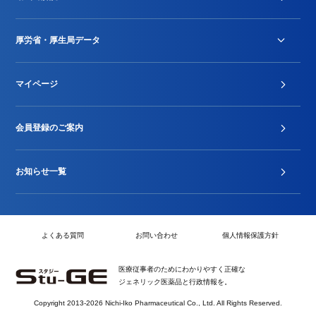
DPC/PDPS関連
Stu-GEレポート
厚労省・厚生局データ
ジェネリック
DPCデータ
マイページ
その他行政情報等
厚生局開示資料
2024年度新設項目届出状況
会員登録のご案内
お知らせ一覧
よくある質問
お問い合わせ
個人情報保護方針
医療従事者のためにわかりやすく正確な
ジェネリック医薬品と行政情報を。
Copyright 2013-2026 Nichi-Iko Pharmaceutical Co., Ltd. All Rights Reserved.