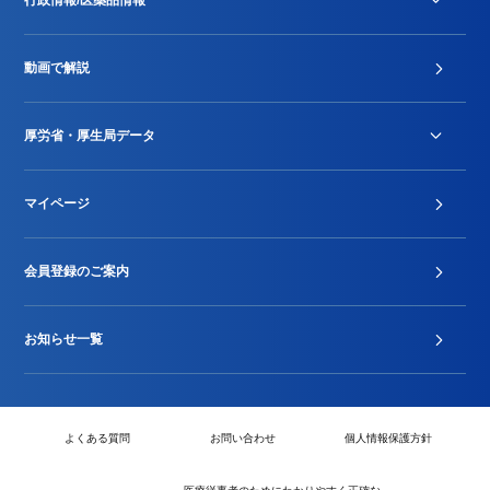
行政情報/医薬品情報
診療報酬改定薬価改正
動画で解説
DPC/PDPS関連
Stu-GEレポート
厚労省・厚生局データ
ジェネリック
DPCデータ
マイページ
その他行政情報等
厚生局開示資料
2024年度新設項目届出状況
会員登録のご案内
お知らせ一覧
よくある質問
お問い合わせ
個人情報保護方針